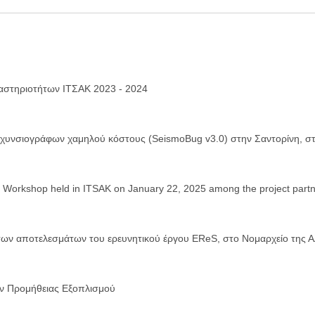
αστηριοτήτων ΙΤΣΑΚ 2023 - 2024
χυνσιογράφων χαμηλού κόστους (SeismoBug v3.0) στην Σαντορίνη, σ
ς
Workshop held in ITSAK on January 22, 2025 among the project part
ς
ων αποτελεσμάτων του ερευνητικού έργου EReS, στο Νομαρχείο της Α
ς
 Προμήθειας Εξοπλισμού