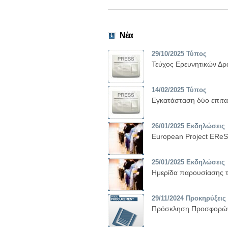
Νέα
29/10/2025
Τύπος
Τεύχος Ερευνητικών Δρ
14/02/2025
Τύπος
Εγκατάσταση δύο επιτα
26/01/2025
Εκδηλώσει
European Project EReS 
25/01/2025
Εκδηλώσει
Ημερίδα παρουσίασης τ
29/11/2024
Προκηρύξει
Πρόσκληση Προσφορών