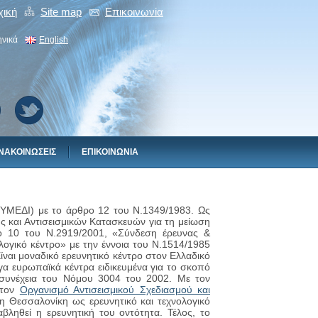
χική
Site map
Eπικοινωνiα
ηνικά
English
ΝΑΚΟΙΝΩΣΕΙΣ
EΠΙΚΟΙΝΩΝIΑ
ΥΜΕΔΙ) με το άρθρο 12 του Ν.1349/1983. Ως
ς και Αντισεισμικών Κατασκευών για τη μείωση
 10 του Ν.2919/2001, «Σύνδεση έρευνας &
ολογικό κέντρο» με την έννοια του Ν.1514/1985
ίναι μοναδικό ερευνητικό κέντρο στον Ελλαδικό
ίγα ευρωπαϊκά κέντρα ειδικευμένα για το σκοπό
συνέχεια του Νόμου 3004 του 2002. Με τον
 τον
Οργανισμό Αντισεισμικού Σχεδιασμού και
η Θεσσαλονίκη ως ερευνητικό και τεχνολογικό
βληθεί η ερευνητική του οντότητα. Τέλος, το