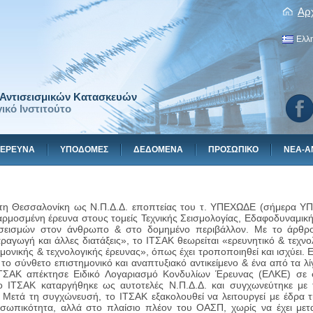
Αρ
Ελλ
ι Αντισεισμικών Κατασκευών
ικό Ινστιτούτο
ΕΡΕΥΝΑ
ΥΠΟΔΟΜΕΣ
ΔΕΔΟΜΕΝΑ
ΠΡΟΣΩΠΙΚΟ
ΝΕΑ-Α
τη Θεσσαλονίκη ως Ν.Π.Δ.Δ. εποπτείας του τ. ΥΠΕΧΩΔΕ (σήμερα ΥΠ
αρμοσμένη έρευνα στους τομείς Τεχνικής Σεισμολογίας, Εδαφοδυναμική
σεισμών στον άνθρωπο & στο δομημένο περιβάλλον. Με το άρθρο
ραγωγή και άλλες διατάξεις», το ΙΤΣΑΚ θεωρείται «ερευνητικό & τεχν
ονικής & τεχνολογικής έρευνας», όπως έχει τροποποιηθεί και ισχύει. Ε
το σύνθετο επιστημονικό και αναπτυξιακό αντικείμενο & ένα από τα λ
ΙΤΣΑΚ απέκτησε Ειδικό Λογαριασμό Κονδυλίων Έρευνας (ΕΛΚΕ) σε 
ο ΙΤΣΑΚ καταργήθηκε ως αυτοτελές Ν.Π.Δ.Δ. και συγχωνεύτηκε με
 Μετά τη συγχώνευσή, το ΙΤΣΑΚ εξακολουθεί να λειτουργεί με έδρα τ
οσωπικότητα, αλλά στο πλαίσιο πλέον του ΟΑΣΠ, χωρίς να έχει μετα