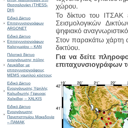
Θεσσαλονίκη (THESS-
χώρου.
DH)
Το δίκτυο του ΙΤΣΑΚ 
Ειδικό Δίκτυο
Σεισμολογικών Δικτύω
Επιταχυνσιογράφων
ARGONET
ψηφιακό αναγνωριστικ
Ειδικό Δίκτυο
Στον παρακάτω χάρτη α
Επιταχυνσιογράφων
δικτύου.
Καλοχωρίου – KAN
Πιλοτικό δίκτυο
Για να δείτε πληροφο
ενοργάνωσης πόλης
επιταχυνσιογράφων τ
Λευκάδας με
επιταχυνσιογράφους
MEMS χαμηλού κόστους
Ειδικό Δίκτυο
Ενοργάνωσης Υψηλής
Καλωδιωτής Γέφυρας
Χαλκίδας – XALKIS
Ειδικό Δίκτυο
Ενοργάνωσης
Πανεπιστημίου Μακεδονία
– ΠΑΜΑΚ