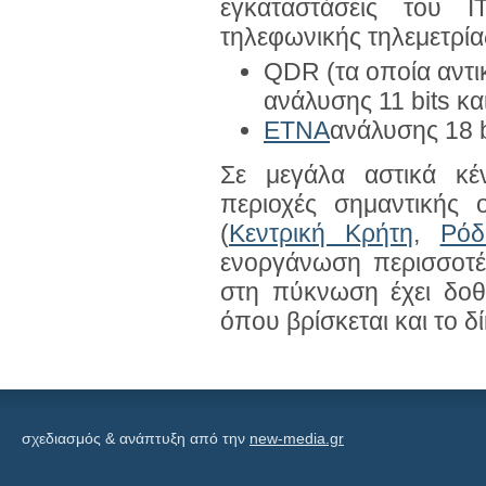
εγκαταστάσεις του 
τηλεφωνικής τηλεμετρίας
QDR (τα οποία αντι
ανάλυσης 11 bits κα
ETNA
ανάλυσης 18 b
Σε μεγάλα αστικά κέ
περιοχές σημαντικής ο
(
Κεντρική Κρήτη
,
Ρόδ
ενοργάνωση περισσοτέρ
στη πύκνωση έχει δοθ
όπου βρίσκεται και το δ
σχεδιασμός & ανάπτυξη από την
new-media.gr