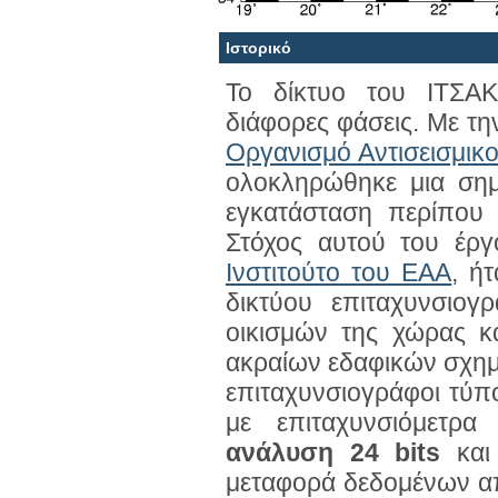
Ιστορικό
Το δίκτυο του ΙΤΣΑΚ
διάφορες φάσεις. Με τη
Οργανισμό Αντισεισμικο
ολοκληρώ­θηκε μια σημ
εγκατάσταση περίπου
Στόχος αυτού του έρ
Ινστιτούτο του ΕΑΑ
, ή
δικτύου επιταχυνσιο
οικισμών της χώρας κ
ακραίων εδαφικών σχημα
επιταχυνσιογράφοι τύ
με επιταχυνσιόμετρα
ανάλυση 24 bits
και
μεταφορά δεδομένων απ