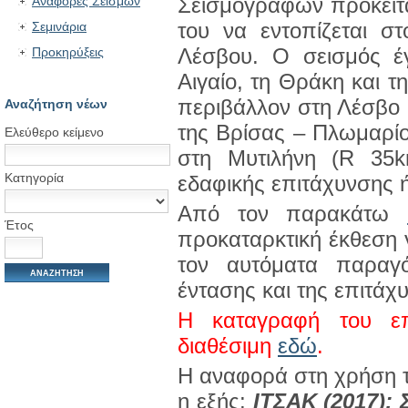
Σεισμογράφων πρόκειται
Αναφορές Σεισμών
του να εντοπίζεται σ
Σεμινάρια
Λέσβου. Ο σεισμός έγ
Προκηρύξεις
Αιγαίο, τη Θράκη και τ
περιβάλλον στη Λέσβο 
Αναζήτηση νέων
της Βρίσας – Πλωμαρί
Ελεύθερο κείμενο
στη Μυτιλήνη (R 35km
Κατηγορία
εδαφικής επιτάχυνσης 
Από τον παρακάτω
Έτος
προκαταρκτική έκθεση 
τον αυτόματα παραγό
έντασης και της επιτάχ
Η καταγραφή του επι
διαθέσιμη
εδώ
.
Η αναφορά στη χρήση τ
η εξής:
ΙΤΣΑΚ (2017): 