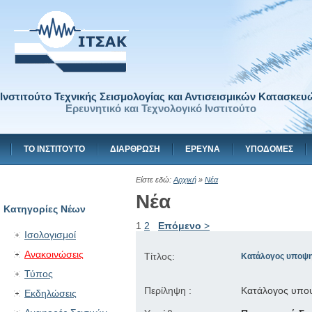
Ινστιτούτο Τεχνικής Σεισμολογίας και Αντισεισμικών Κατασκευ
Ερευνητικό και Τεχνολογικό Ινστιτούτο
ΤΟ ΙΝΣΤΙΤΟΥΤΟ
ΔΙΑΡΘΡΩΣΗ
ΕΡΕΥΝΑ
ΥΠΟΔΟΜΕΣ
Είστε εδώ:
Αρχική
»
Νέα
Νέα
Κατηγορίες Νέων
1
2
Επόμενο
>
Ισολογισμοί
Ανακοινώσεις
Τίτλος:
Κατάλογος υποψηφ
Τύπος
Περίληψη :
Κατάλογος υποψ
Εκδηλώσεις