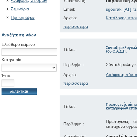
Αναφορές Σεισμών
Υπεύθυνος:
Παρασκευή Σγ
Σεμινάρια
Email:
sgouraki [AT] it
Προκηρύξεις
Αρχείο:
Κατάλογος υποψ
περισσοτερα
Αναζήτηση νέων
Ελεύθερο κείμενο
Σύνταξη εκλογικώ
Τίτλος:
του Ο.Α.Σ.Π.
Κατηγορία
Περίληψη :
Σύνταξη εκλογικ
Αρχείο:
Απόφαση σύντα
Έτος
περισσοτερα
Πρωτογενές αίτημ
Τίτλος:
καταγραφών επι
Πρωτογενές α
Περίληψη :
επιταχυνσιογρά
Υπεύθυνος:
Ανατολή Ιωανν