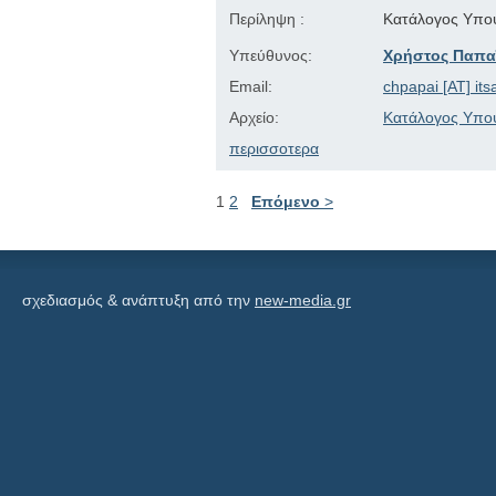
Περίληψη :
Κατάλογος Υποψ
Υπεύθυνος:
Χρήστος Παπα
Email:
chpapai [AT] its
Αρχείο:
Κατάλογος Υποψ
περισσοτερα
1
2
Επόμενο
>
σχεδιασμός & ανάπτυξη από την
new-media.gr