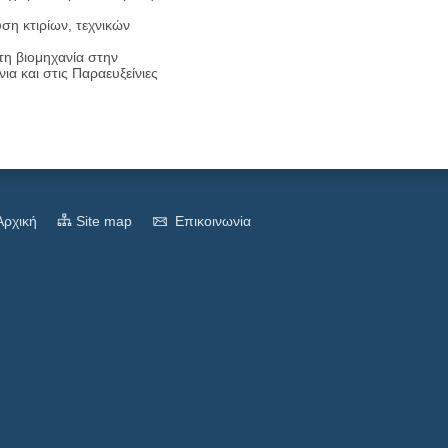
ση κτιρίων, τεχνικών
τη βιομηχανία στην
ια και στις Παραευξείνιες
Αρχική
Site map
Eπικοινωνiα