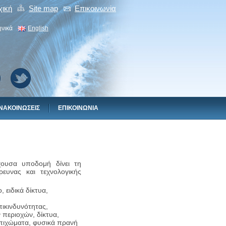
χική
Site map
Eπικοινωνiα
ηνικά
English
ΝΑΚΟΙΝΩΣΕΙΣ
EΠΙΚΟΙΝΩΝIΑ
ουσα υποδομή δίνει τη
ευνας και τεχνολογικής
 ειδικά δίκτυα,
ικινδυνότητας,
 περιοχών, δίκτυα,
επιχώματα, φυσικά πρανή