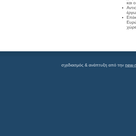
και 
Αντι
έργω
Επέκ
Ευρώ
χώρ
σχεδιασμός & ανάπτυξη από την
new-