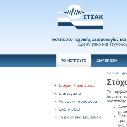
Ινστιτούτο Τεχνικής Σεισμολογίας κα
Ερευνητικό και Τεχνολογ
ΤΟ ΙΝΣΤΙΤΟΥΤΟ
ΔΙΑΡΘΡΩΣΗ
Είστε εδώ:
Αρχ
Στόχο
Στόχοι - Προοπτικές
Το υψηλώ
Επιτεύγματα
δυνατότητ
ανάπτυξης 
Κοινωνική προσφορά
Ανάπ
ΕΑΣΠ-ΟΣΕΠ
μετα
Έρευ
Το Διοικητικό Συμβούλιο
τρωτ
χωμά