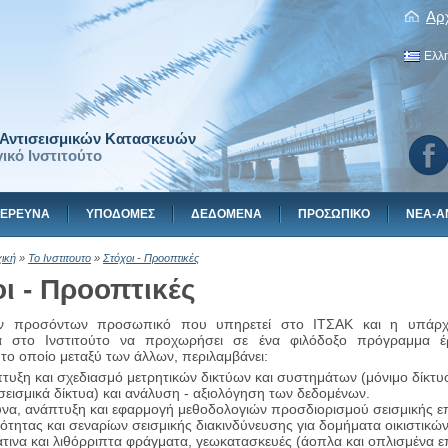
Αρ
Ελλ
ι Αντισεισμικών Κατασκευών
ικό Ινστιτούτο
ΕΡΕΥΝΑ
ΥΠΟΔΟΜΕΣ
ΔΕΔΟΜΕΝΑ
ΠΡΟΣΩΠΙΚΟ
ΝΕΑ-Α
ική
»
Το Ινστιτουτο
»
Στόχοι - Προοπτικές
ι - Προοπτικές
ν προσόντων προσωπικό που υπηρετεί στο ΙΤΣΑΚ και η υπάρχ
α στο Ινστιτούτο να προχωρήσει σε ένα φιλόδοξο πρόγραμμα έρ
το οποίο μεταξύ των άλλων, περιλαμβάνει:
τυξη και σχεδιασμό μετρητικών δικτύων και συστημάτων (μόνιμο δίκτυο,
σεισμικά δίκτυα) και ανάλυση - αξιολόγηση των δεδομένων.
να, ανάπτυξη και εφαρμογή μεθοδολογιών προσδιορισμού σεισμικής επ
ότητας και σεναρίων σεισμικής διακινδύνευσης για δομήματα οικιστικών
τινα και λιθόρριπτα φράγματα, γεωκατασκευές (άοπλα και οπλισμένα 