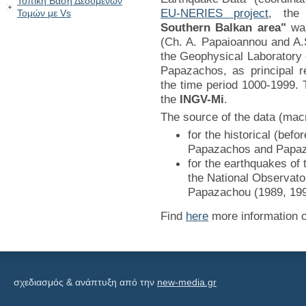
Τοπική Βάση Δεδομένων
EU-NERIES project
, th
Τομών με Vs
Southern Balkan area"
was
(Ch. A. Papaioannou and A.
the Geophysical Laboratory o
Papazachos, as principal 
the time period 1000-1999. 
the
INGV-Mi
.
The source of the data (macr
for the historical (bef
Papazachos and Papaz
for the earthquakes of t
the National Observat
Papazachou (1989, 1997
Find
here
more information o
σχεδιασμός & ανάπτυξη από την
new-media.gr