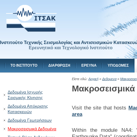
Ινστιτούτο Τεχνικής Σεισμολογίας και Αντισεισμικών Κατασκευ
Ερευνητικό και Τεχνολογικό Ινστιτούτο
ΤΟ ΙΝΣΤΙΤΟΥΤΟ
ΔΙΑΡΘΡΩΣΗ
ΕΡΕΥΝΑ
ΥΠΟΔΟΜΕΣ
Είστε εδώ:
Αρχική
»
Δεδομενα
»
Μακροσεισ
Μακροσεισμικά
Δεδομένα Ισχυρής
Σεισμικής Κίνησης
Δεδομένα Απόκρισης
Visit the site that hosts
Mac
Κατασκευών
area
Δεδομένα Γεωτρήσεων
Μακροσεισμικά Δεδομένα
Within the module NA4: "A
Earthquake Data" (coordinato