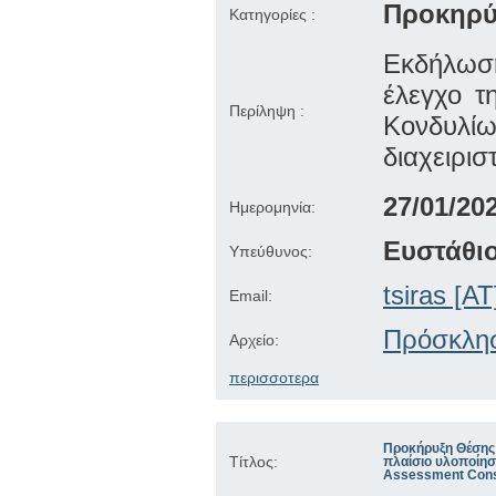
Προκηρύ
Κατηγορίες :
Εκδήλωση
έλεγχο τ
Περίληψη :
Κονδυλ
διαχειρισ
27/01/20
Ημερομηνία:
Ευστάθιο
Υπεύθυνος:
tsiras [AT
Email:
Πρόσκλησ
Αρχείο:
περισσοτερα
Προκήρυξη Θέσης
Τίτλος:
πλαίσιο υλοποίη
Assessment Cons