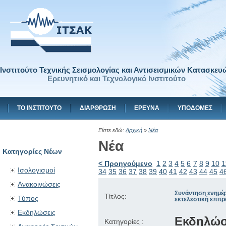
Ινστιτούτο Τεχνικής Σεισμολογίας και Αντισεισμικών Κατασκευ
Ερευνητικό και Τεχνολογικό Ινστιτούτο
ΤΟ ΙΝΣΤΙΤΟΥΤΟ
ΔΙΑΡΘΡΩΣΗ
ΕΡΕΥΝΑ
ΥΠΟΔΟΜΕΣ
Είστε εδώ:
Αρχική
»
Νέα
Νέα
Κατηγορίες Νέων
< Προηγούμενο
1
2
3
4
5
6
7
8
9
10
1
Ισολογισμοί
34
35
36
37
38
39
40
41
42
43
44
45
4
Ανακοινώσεις
Συνάντηση ενημέ
Τίτλος:
Τύπος
εκτελεστική επι
Εκδηλώσεις
Εκδηλώσ
Κατηγορίες :