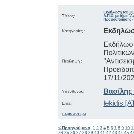
Εκδήλωση του Συ
Τίτλος:
Α.Π.Θ. με θέμα "Α
Προειδοποίησης - 
Εκδηλώσ
Κατηγορίες :
Εκδήλωσ
Πολιτι
"Αντισει
Περίληψη :
Προειδοπ
17/11/202
Βασίλης 
Υπεύθυνος:
lekidis [A
Email:
περισσοτερα
< Προηγούμενο
1
2
3
4
5
6
7
8
9
10
1
34
35
36
37
38
39
40
41
42
43
44
45
4