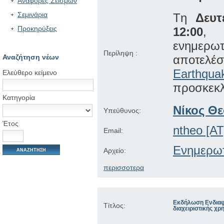
Αναφορές Σεισμών
Σεμινάρια
Tη
Δευτ
Προκηρύξεις
12:00
, 
ενημερω
Περίληψη :
Αναζήτηση νέων
αποτελέ
Earthqua
Ελεύθερο κείμενο
προσκεκλ
Κατηγορία
Νίκος Θ
Υπεύθυνος:
Έτος
ntheo [AT]
Email:
Ενημερωτ
Αρχείο:
περισσοτερα
Εκδήλωση Ενδιαφέ
Τίτλος:
διαχειριστικής χρ