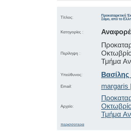
Προκαταρκτική Έκ
Τίτλος:
Σάμο, από το Ελλ
Αναφορέ
Κατηγορίες :
Προκαταρ
Οκτωβρί
Περίληψη :
Τμήμα Αν
Βασίλης
Υπεύθυνος:
margaris 
Email:
Προκαταρ
Οκτωβρίο
Αρχείο:
Τμήμα Αν
περισσοτερα