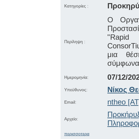
Προκηρύ
Κατηγορίες :
Ο Οργαν
Προστασί
"Rapid
Περίληψη :
ConsorTi
μια θέ
σύμφωνα 
07/12/20
Ημερομηνία:
Νίκος Θ
Υπεύθυνος:
ntheo [AT]
Email:
Προκήρυ
Αρχείο:
Πληροφο
περισσοτερα